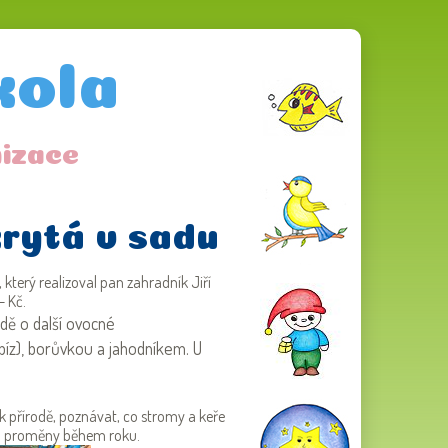
kola
izace
krytá v sadu
 který realizoval pan zahradník Jiří
- Kč.
adě o další ovocné
ybíz), borůvkou a jahodníkem. U
k přírodě, poznávat, co stromy a keře
ich proměny během roku.