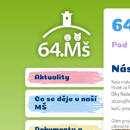
6
Pod
Nás
Aktuality
Naše mateř
Hošek za f
Díky Nada
Co se děje v naší
stromy(hr
MŠ
keřů jsme
Cílem proj
Dokumenty a
celoročně 