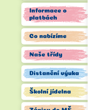
Informace o
platbách
Co nabízíme
Naše třídy
Distanční výuka
Školní jídelna
Zápisy do MŠ