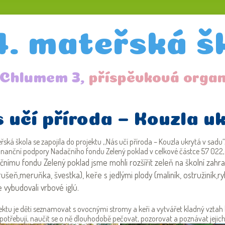
4. mateřská š
 Chlumem 3,
příspěvková organ
 učí příroda – Kouzla u
ská škola se zapojila do projektu ,,Nás učí příroda – Kouzla ukrytá v sadu“,
inanční podpory Nadačního fondu Zelený poklad v celkové částce 57 022,
čnímu fondu Zelený poklad jsme mohli rozšířit zeleň na školní zahr
ušeň,meruňka, švestka), keře s jedlými plody (maliník, ostružiník,r
 vybudovali vrbové iglú.
ektu je děti seznamovat s ovocnými stromy a keři a vytvářet kladný vztah 
potřebují, naučit se o ně dlouhodobě pečovat, pozorovat a poznávat jej